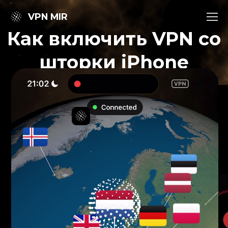
VPN MIR
Как включить VPN со
шторки iPhone
Собрали полезные статьи о ВПН
Опубликовано mai 23, 2026 · Автор ВПН МИР
С помощью Быстрых команд (Shortcuts) можно
управлять VPN на iPhone в одно касание —
без открытия приложения ВПН МИР.