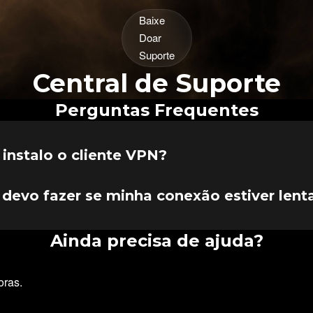
Baixe
Doar
Suporte
Central de Suporte
Perguntas Frequentes
instalo o cliente VPN?
o VPN MIR na
página de download
, execute o instalador 
uções na tela.
 devo fazer se minha conexão estiver lent
 conectar a outro servidor, verifique sua conexão com a 
e em contato com o suporte para obter ajuda.
Ainda precisa de ajuda?
oras.