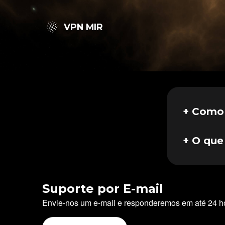
VPN MIR
+ Como 
Baixe 
as instr
+ O que
Tente se
ou entr
Suporte por E-mail
Envie-nos um e-mail e responderemos em até 24 h