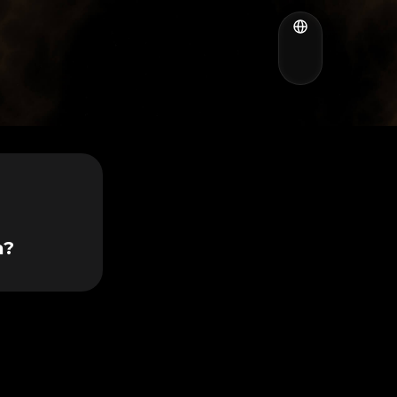
e siga
a?
internet