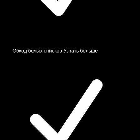
Обход белых списков
Узнать больше
Canada
Czechia
Estonia
Finland
—
Белый Список
✨
France
Germany
—
Белый Список
✨
Germany
Hong Kong