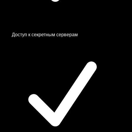
Доступ к
секретным серверам
Albania
Belarus
—
Кинопоиск