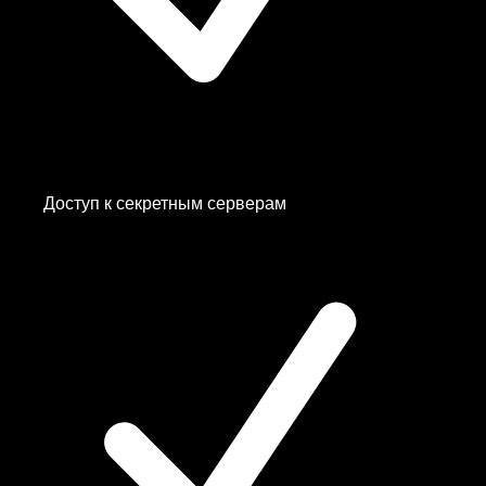
Доступ к
секретным серверам
Albania
Belarus
—
Кинопоиск