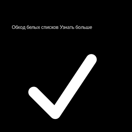
Обход белых списков
Узнать больше
Canada
Czechia
Estonia
Finland
—
Белый Список
✨
France
Germany
—
Белый Список
✨
Germany
Hong Kong
India
Japan