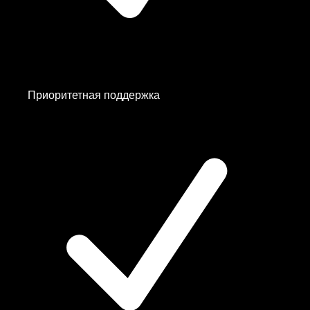
UK
UK
—
Белый Список
✨
USA
USA
USA
Приоритетная поддержка
USA
Ukraine
Регулярно добавляем новые