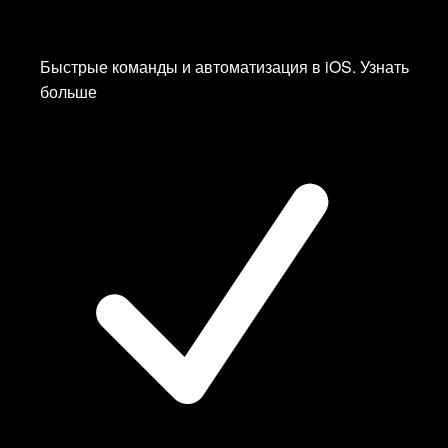
Kazakhstan
Kyrgyzstan
Latvia
Быстрые команды и автоматизация в iOS.
Узнать
—
Белый Список
✨
больше
Netherlands
—
Белый Список
✨
Netherlands
Poland
—
Белый Список
✨
Russia
—
YouTube без рекламы
Singapore
Spain
Sweden
Switzerland
UK
UK