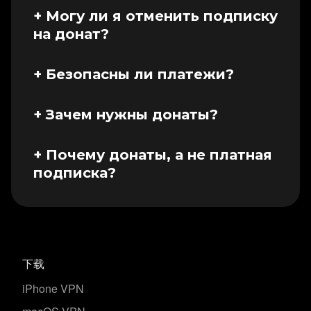
+ Могу ли я отменить подписку
на донат?
Да, вы можете в любой момент
изменить или отменить подписку.
+ Безопасны ли платежи?
Напишите нам на
Да, платежи полностью безопасны.
support@vpnmir.com, и мы отменим
ВПН МИР не хранит данные карт —
+ Зачем нужны донаты?
вашу подписку в течение 24 часов.
все операции проходят через
Я регулярно трачу значительные
ЮKassa (дочернюю компанию
средства на аренду серверов и
+ Почему донаты, а не платная
Сбера) с высоким уровнем защиты.
поддержку работы проекта. Без
подписка?
ВПН МИР получает только время и
вашей помощи со временем
Платная подписка автоматически
сумму платежа, без доступа к вашим
придётся сокращать ресурсы, что
связывает ваши платежные данные
платежным данным. Все транзакции
может повлиять на стабильность
с профилем ВПН МИР, что нарушает
защищены по стандарту
и
PCI DSS
сервиса или даже привести к его
анонимность. Донаты позволяют
下载
шифруются современными
закрытию.
поддерживать проект, не раскрывая
протоколами.
вашу личность и не привязывая
iPhone VPN
Поддержка пользователей
платежи к конкретным аккаунтам.