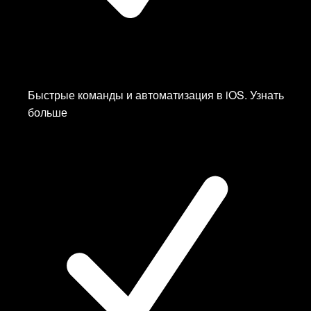
India
Japan
Kazakhstan
Kyrgyzstan
Latvia
Быстрые команды и автоматизация в iOS.
Узнать
—
Белый Список
✨
больше
Netherlands
—
Белый Список
✨
Netherlands
Poland
—
Белый Список
✨
Russia
Singapore
Spain
Sweden
Switzerland