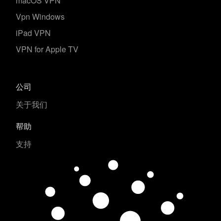
macOS VPN
позволяет проекту оставаться
Vpn Windows
доступным и работать стабильно.
iPad VPN
Также это дает возможность
Все средства с донатов идут
сохранить ВПН бесплатным для
VPN for Apple TV
исключительно на оплату серверов
всех пользователей — независимо
и развитие проекта.
от их финансовых возможностей.
公司
关于我们
帮助
支持