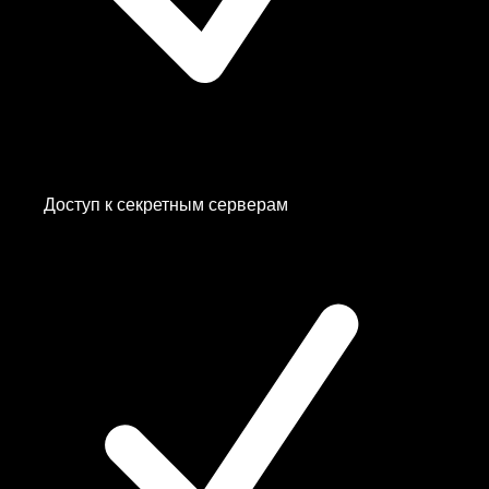
Доступ к
секретным серверам
Albania
Canada
Czechia
Estonia
Finland
—
Белый Список
✨
France
Germany
—
Белый Список
✨