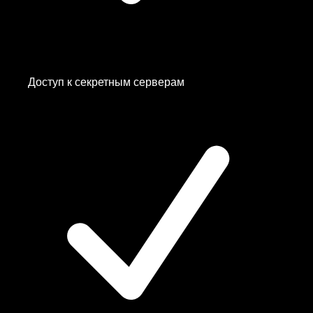
Доступ к
секретным серверам
Albania
Canada
Czechia
Estonia
Finland
—
Белый Список
✨
France
Germany
—
Белый Список
✨
Germany
Hong Kong
India