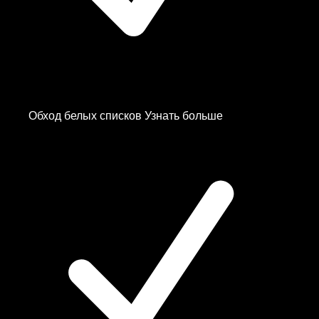
Germany
Hong Kong
India
Japan
Kazakhstan
Kyrgyzstan
Обход белых списков
Узнать больше
Latvia
—
Белый Список
✨
Netherlands
—
Белый Список
✨
Netherlands
Poland
—
Белый Список
✨
Russia
Singapore
Spain
Sweden