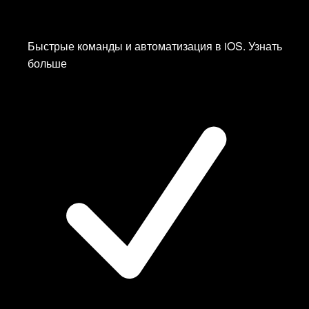
UK
—
Белый Список
✨
Быстрые команды и автоматизация в iOS.
Узнать
USA
больше
USA
USA
USA
Ukraine
Регулярно добавляем новые