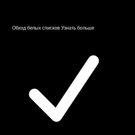
Japan
Kazakhstan
Kyrgyzstan
Обход белых списков
Узнать больше
Latvia
—
Белый Список
✨
Netherlands
—
Белый Список
✨
Netherlands
Poland
—
Белый Список
✨
Russia
—
YouTube без рекламы
Singapore
Spain
Sweden
Switzerland
UK