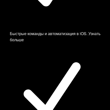
Switzerland
UK
UK
—
Белый Список
✨
USA
Быстрые команды и автоматизация в iOS.
Узнать
USA
больше
USA
USA
Ukraine
Регулярно добавляем новые